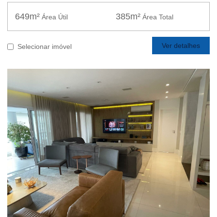
649m²
385m²
Área Útil
Área Total
Ver detalhes
Selecionar imóvel