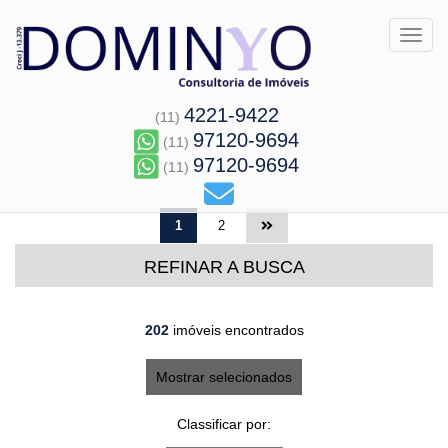
Toggl
4221-9422
(11)
97120-9694
(11)
97120-9694
(11)
1
2
REFINAR A BUSCA
202
imóveis encontrados
Mostrar selecionados
Classificar por: