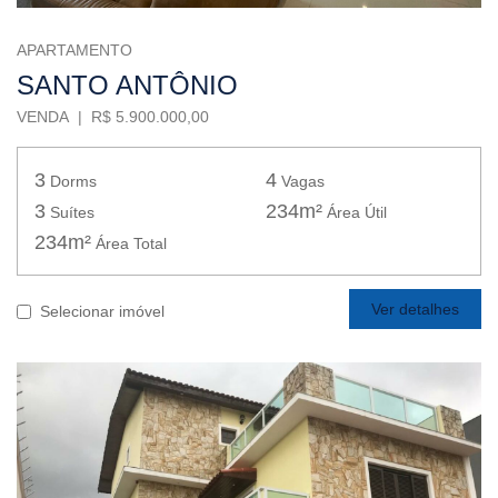
APARTAMENTO
SANTO ANTÔNIO
VENDA | R$ 5.900.000,00
3
4
Dorms
Vagas
3
234m²
Suítes
Área Útil
234m²
Área Total
Ver detalhes
Selecionar imóvel